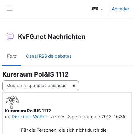
Salta al contenido principal
Acceder
Panel lateral
KvFG.net Nachrichten
Foro
Canal RSS de debates
Kursraum Pol&IS 1112
Mostrar modo
Kursraum Pol&IS 1112
Número de respuestas: 0
de
Dirk -net- Weller
-
viernes, 3 de febrero de 2012, 16:35
Für die Personen, die sich nicht durch die