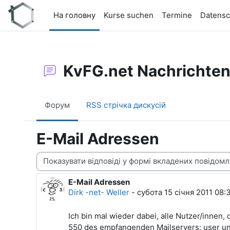
Перейти до головного вмісту
На головну
Kurse suchen
Termine
Datensc
KvFG.net Nachrichte
Форум
RSS стрічка дискусій
E-Mail Adressen
Тип показу
E-Mail Adressen
Кількість відповідей: 0
Dirk -net- Weller
-
субота 15 січня 2011 08
Ich bin mal wieder dabei, alle Nutzer/innen,
550 des empfangenden Mailservers: user 