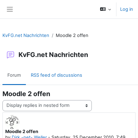
Skip to main content
Log in
Side panel
KvFG.net Nachrichten
Moodle 2 offen
KvFG.net Nachrichten
Forum
RSS feed of discussions
Moodle 2 offen
Display mode
Moodle 2 offen
Number of replies: 0
by
Dirk -net- Weller
-
Saturday, 25 December 2010, 7:49