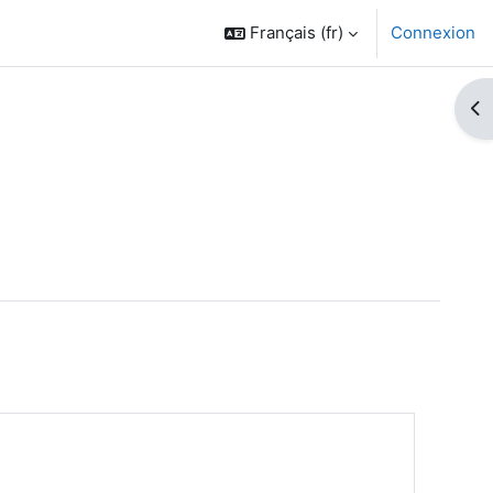
Français ‎(fr)‎
Connexion
Ouv