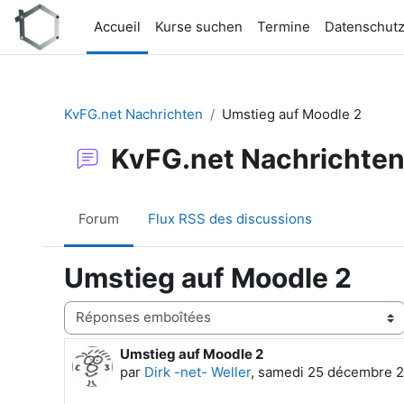
Passer au contenu principal
Accueil
Kurse suchen
Termine
Datenschut
KvFG.net Nachrichten
Umstieg auf Moodle 2
KvFG.net Nachrichte
Forum
Flux RSS des discussions
Umstieg auf Moodle 2
Type d’affichage
Umstieg auf Moodle 2
Nombre de réponses : 0
par
Dirk -net- Weller
,
samedi 25 décembre 20