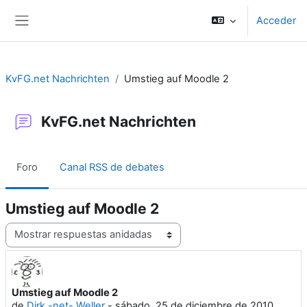
Salta al contenido principal
Acceder
Panel lateral
KvFG.net Nachrichten
Umstieg auf Moodle 2
KvFG.net Nachrichten
Foro
Canal RSS de debates
Umstieg auf Moodle 2
Mostrar modo
Umstieg auf Moodle 2
Número de respuestas: 0
de
Dirk -net- Weller
-
sábado, 25 de diciembre de 2010,