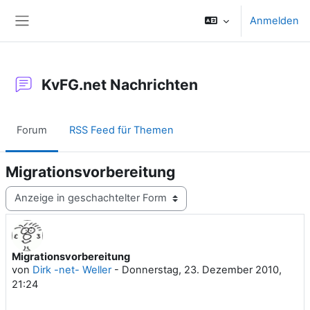
Zum Hauptinhalt
Anmelden
Website-Übersicht
KvFG.net Nachrichten
Forum
RSS Feed für Themen
Migrationsvorbereitung
Anzeigemodus
Migrationsvorbereitung
Anzahl Antworten: 0
von
Dirk -net- Weller
-
Donnerstag, 23. Dezember 2010,
21:24