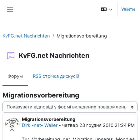
Перейти до головного вмісту
Увійти
Бокова панель
KvFG.net Nachrichten
Migrationsvorbereitung
KvFG.net Nachrichten
Форум
RSS стрічка дискусій
Migrationsvorbereitung
Тип показу
Migrationsvorbereitung
Кількість відповідей: 0
Dirk -net- Weller
-
четвер 23 грудня 2010 21:24 PM
Zur Vorbereitung der Migration unseres Moodles