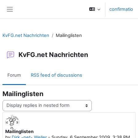
Skip to main content
confirmatio
Side panel
KvFG.net Nachrichten
Mailinglisten
KvFG.net Nachrichten
Forum
RSS feed of discussions
Mailinglisten
Display mode
Mailinglisten
Number of replies: 0
by
Dirk -net- Weller
-
Sunday, 6 September 2009, 3:38 PM