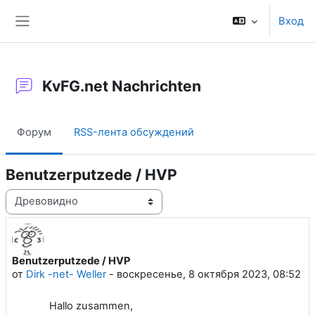
Перейти к основному содержанию
Вход
Боковая панель
KvFG.net Nachrichten
Форум
RSS-лента обсуждений
Benutzerputzede / HVP
Режим отображения
Benutzerputzede / HVP
Количество ответов: 0
от
Dirk -net- Weller
-
воскресенье, 8 октября 2023, 08:52
Hallo zusammen,