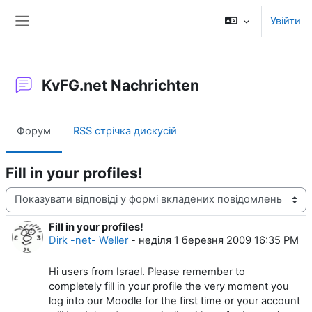
Перейти до головного вмісту
Увійти
Бокова панель
KvFG.net Nachrichten
Форум
RSS стрічка дискусій
Fill in your profiles!
Тип показу
Fill in your profiles!
Кількість відповідей: 0
Dirk -net- Weller
-
неділя 1 березня 2009 16:35 PM
Hi users from Israel. Please remember to
completely fill in your profile the very moment you
log into our Moodle for the first time or your account