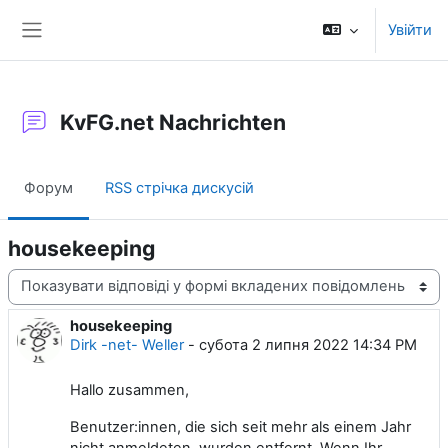
Перейти до головного вмісту
Увійти
Бокова панель
KvFG.net Nachrichten
Форум
RSS стрічка дискусій
housekeeping
Тип показу
housekeeping
Кількість відповідей: 0
Dirk -net- Weller
-
субота 2 липня 2022 14:34 PM
Hallo zusammen,
Benutzer:innen, die sich seit mehr als einem Jahr
nicht anmeldeten, wurden entfernt. Wenn Ihr