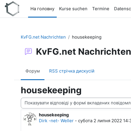
Перейти до головного вмісту
На головну
Kurse suchen
Termine
Datensc
KvFG.net Nachrichten
housekeeping
KvFG.net Nachrichte
Форум
RSS стрічка дискусій
housekeeping
Тип показу
housekeeping
Кількість відповідей: 0
Dirk -net- Weller
-
субота 2 липня 2022 14