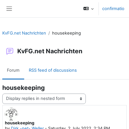
Skip to main content
confirmatio
Side panel
KvFG.net Nachrichten
housekeeping
KvFG.net Nachrichten
Forum
RSS feed of discussions
housekeeping
Display mode
housekeeping
Number of replies: 0
by
Dirk -net- Weller
-
Saturday, 2 July 2022, 2:34 PM