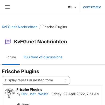
Skip to main content
confirmatio
Side panel
KvFG.net Nachrichten
Frische Plugins
KvFG.net Nachrichten
Forum
RSS feed of discussions
Frische Plugins
Display mode
Frische Plugins
Number of replies: 0
by
Dirk -net- Weller
-
Friday, 22 April 2022, 7:51 AM
Hi there,