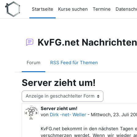
Zum Hauptinhalt
Startseite
Kurse suchen
Termine
Datensch
KvFG.net Nachrichte
Forum
RSS Feed für Themen
Server zieht um!
Anzeigemodus
Server zieht um!
Anzahl Antworten: 0
von
Dirk -net- Weller
-
Mittwoch, 23. Juli 20
KvFG.net bekommt in den nächsten Tagen ein
verschmerzen werdet. Wenn wir wieder a