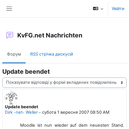
Перейти до головного вмісту
Увійти
Бокова панель
KvFG.net Nachrichten
Форум
RSS стрічка дискусій
Update beendet
Тип показу
Update beendet
Кількість відповідей: 0
Dirk -net- Weller
-
субота 1 вересня 2007 08:50 AM
Moodle ist nun wieder auf dem neuesten Stand.