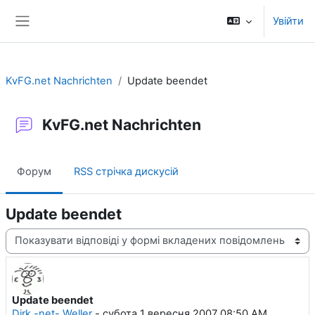
Перейти до головного вмісту
Увійти
Бокова панель
KvFG.net Nachrichten
Update beendet
KvFG.net Nachrichten
Форум
RSS стрічка дискусій
Update beendet
Тип показу
Update beendet
Кількість відповідей: 0
Dirk -net- Weller
-
субота 1 вересня 2007 08:50 AM