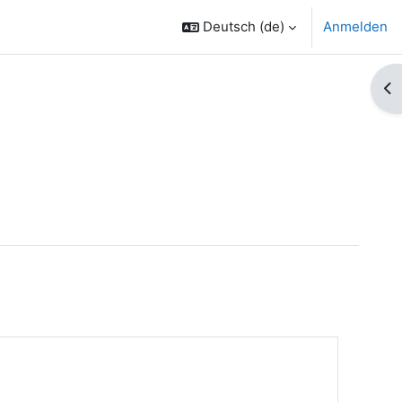
Deutsch ‎(de)‎
Anmelden
Bl