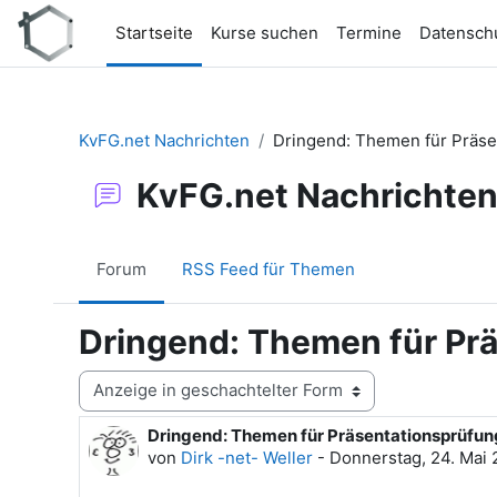
Zum Hauptinhalt
Startseite
Kurse suchen
Termine
Datensch
KvFG.net Nachrichten
Dringend: Themen für Präse
KvFG.net Nachrichte
Forum
RSS Feed für Themen
Dringend: Themen für Pr
Anzeigemodus
Dringend: Themen für Präsentationsprüfun
Anzahl Antworten: 0
von
Dirk -net- Weller
-
Donnerstag, 24. Mai 