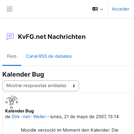
Salta al contenido principal
Acceder
Panel lateral
KvFG.net Nachrichten
Foro
Canal RSS de debates
Kalender Bug
Mostrar modo
Kalender Bug
Número de respuestas: 0
de
Dirk -net- Weller
-
lunes, 21 de mayo de 2007, 15:14
Moodle verzockt im Moment den Kalender: Die