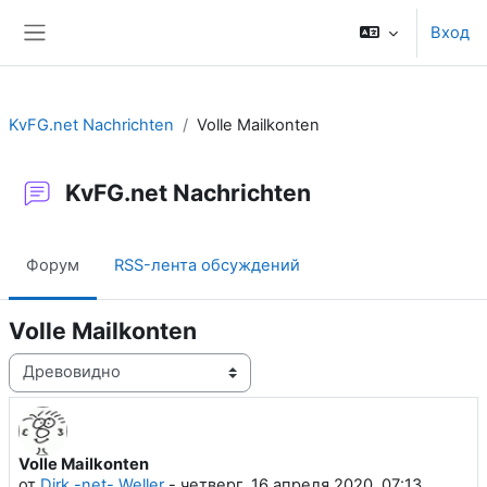
Перейти к основному содержанию
Вход
Боковая панель
KvFG.net Nachrichten
Volle Mailkonten
KvFG.net Nachrichten
Форум
RSS-лента обсуждений
Volle Mailkonten
Режим отображения
Volle Mailkonten
Количество ответов: 0
от
Dirk -net- Weller
-
четверг, 16 апреля 2020, 07:13