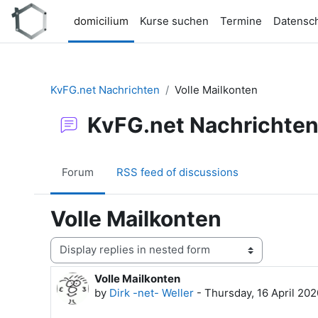
Skip to main content
domicilium
Kurse suchen
Termine
Datensc
KvFG.net Nachrichten
Volle Mailkonten
KvFG.net Nachrichte
Forum
RSS feed of discussions
Volle Mailkonten
Display mode
Volle Mailkonten
Number of replies: 0
by
Dirk -net- Weller
-
Thursday, 16 April 202