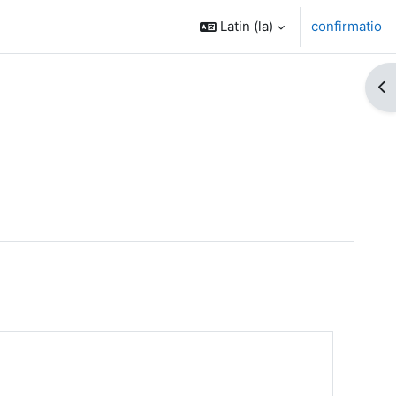
Latin ‎(la)‎
confirmatio
Op