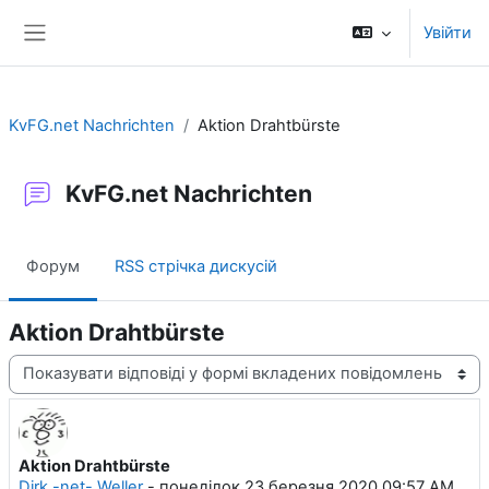
Перейти до головного вмісту
Увійти
Бокова панель
KvFG.net Nachrichten
Aktion Drahtbürste
KvFG.net Nachrichten
Форум
RSS стрічка дискусій
Aktion Drahtbürste
Тип показу
Aktion Drahtbürste
Кількість відповідей: 0
Dirk -net- Weller
-
понеділок 23 березня 2020 09:57 AM