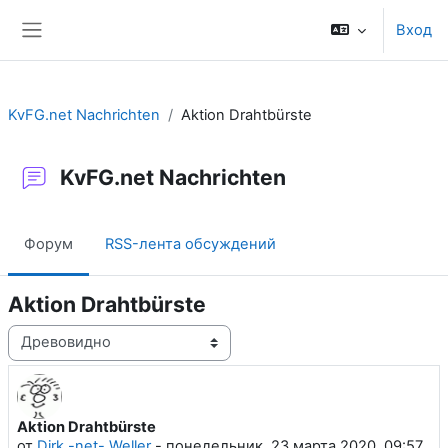
Перейти к основному содержанию
Вход
Боковая панель
KvFG.net Nachrichten
Aktion Drahtbürste
KvFG.net Nachrichten
Форум
RSS-лента обсуждений
Aktion Drahtbürste
Режим отображения
Aktion Drahtbürste
Количество ответов: 0
от
Dirk -net- Weller
-
понедельник, 23 марта 2020, 09:57