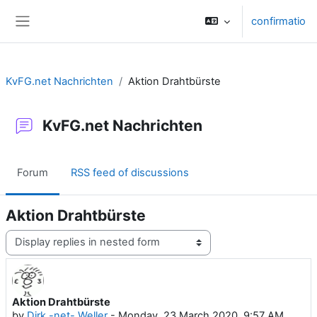
Skip to main content
confirmatio
Side panel
KvFG.net Nachrichten
Aktion Drahtbürste
KvFG.net Nachrichten
Forum
RSS feed of discussions
Aktion Drahtbürste
Display mode
Aktion Drahtbürste
Number of replies: 0
by
Dirk -net- Weller
-
Monday, 23 March 2020, 9:57 AM