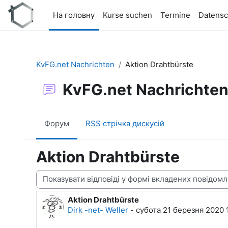
Перейти до головного вмісту
На головну
Kurse suchen
Termine
Datensc
KvFG.net Nachrichten
Aktion Drahtbürste
KvFG.net Nachrichte
Форум
RSS стрічка дискусій
Aktion Drahtbürste
Тип показу
Aktion Drahtbürste
Кількість відповідей: 0
Dirk -net- Weller
-
субота 21 березня 2020 