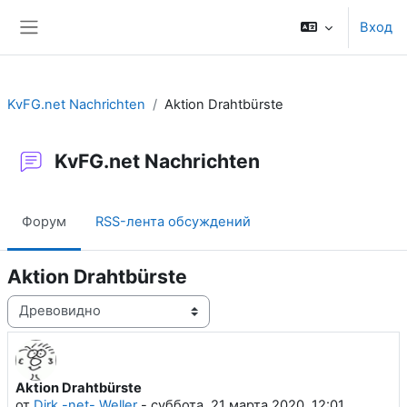
Перейти к основному содержанию
Вход
Боковая панель
KvFG.net Nachrichten
Aktion Drahtbürste
KvFG.net Nachrichten
Форум
RSS-лента обсуждений
Aktion Drahtbürste
Режим отображения
Aktion Drahtbürste
Количество ответов: 0
от
Dirk -net- Weller
-
суббота, 21 марта 2020, 12:01