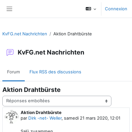
Passer au contenu principal
Connexion
Panneau latéral
KvFG.net Nachrichten
Aktion Drahtbürste
KvFG.net Nachrichten
Forum
Flux RSS des discussions
Aktion Drahtbürste
Type d’affichage
Aktion Drahtbürste
Nombre de réponses : 0
par
Dirk -net- Weller
,
samedi 21 mars 2020, 12:01
Salü zusammen,