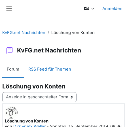
Zum Hauptinhalt
Anmelden
Website-Übersicht
KvFG.net Nachrichten
Löschung von Konten
KvFG.net Nachrichten
Forum
RSS Feed für Themen
Löschung von Konten
Anzeigemodus
Löschung von Konten
Anzahl Antworten: 0
von
Dirk -net- Weller
-
Sonntag, 15. September 2019, 08:36