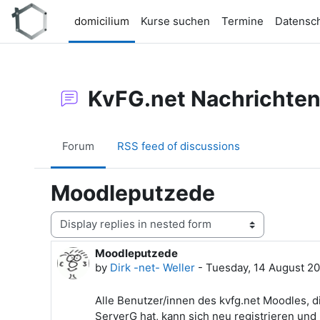
Skip to main content
domicilium
Kurse suchen
Termine
Datensc
KvFG.net Nachrichte
Forum
RSS feed of discussions
Moodleputzede
Display mode
Moodleputzede
Number of replies: 0
by
Dirk -net- Weller
-
Tuesday, 14 August 20
Alle Benutzer/innen des kvfg.net Moodles, d
ServerG hat, kann sich neu registrieren un