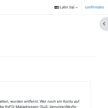
Latin ‎(la)‎
confirmatio
Op
atten, wurden entfernt. Wer noch ein Konto auf
h die KvFG-Mailadressen (SuS: benutzer@kvfg-