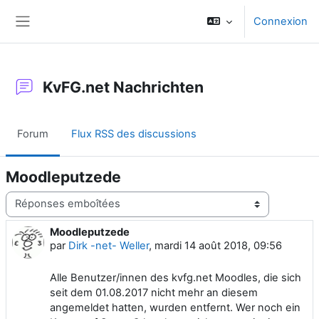
Passer au contenu principal
Connexion
Panneau latéral
KvFG.net Nachrichten
Forum
Flux RSS des discussions
Moodleputzede
Type d’affichage
Moodleputzede
Nombre de réponses : 0
par
Dirk -net- Weller
,
mardi 14 août 2018, 09:56
Alle Benutzer/innen des kvfg.net Moodles, die sich
seit dem 01.08.2017 nicht mehr an diesem
angemeldet hatten, wurden entfernt. Wer noch ein