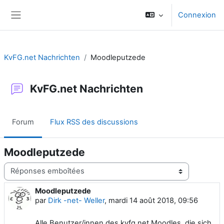
Passer au contenu principal
Connexion
Panneau latéral
KvFG.net Nachrichten
Moodleputzede
KvFG.net Nachrichten
Forum
Flux RSS des discussions
Moodleputzede
Type d’affichage
Moodleputzede
Nombre de réponses : 0
par
Dirk -net- Weller
,
mardi 14 août 2018, 09:56
Alle Benutzer/innen des kvfg.net Moodles, die sich