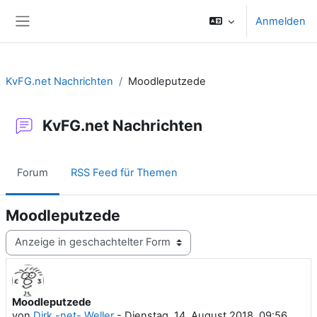
Zum Hauptinhalt
Anmelden
Website-Übersicht
KvFG.net Nachrichten
Moodleputzede
KvFG.net Nachrichten
Forum
RSS Feed für Themen
Moodleputzede
Anzeigemodus
Moodleputzede
Anzahl Antworten: 0
von
Dirk -net- Weller
-
Dienstag, 14. August 2018, 09:56