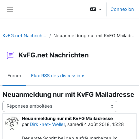
Passer au contenu principal
Connexion
Panneau latéral
KvFG.net Nachrichten
Neuanmeldung nur mit KvFG Mailadresse
KvFG.net Nachrichten
Forum
Flux RSS des discussions
Neuanmeldung nur mit KvFG Mailadresse
Type d’affichage
Neuanmeldung nur mit KvFG Mailadresse
Nombre de réponses : 0
par
Dirk -net- Weller
,
samedi 4 août 2018, 15:28
Der erste Schritt bei den Aufräumarbeiten im