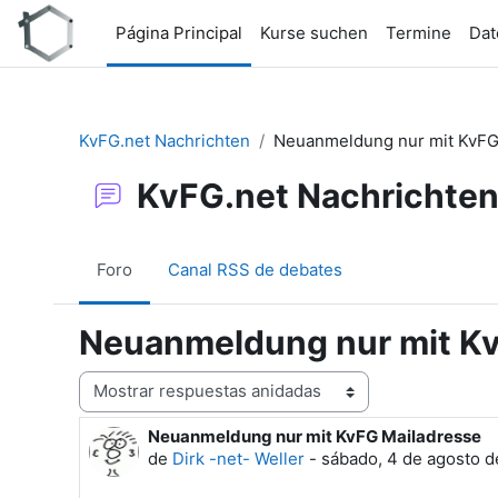
Salta al contenido principal
Página Principal
Kurse suchen
Termine
Dat
KvFG.net Nachrichten
Neuanmeldung nur mit KvFG
KvFG.net Nachrichte
Foro
Canal RSS de debates
Neuanmeldung nur mit Kv
Mostrar modo
Neuanmeldung nur mit KvFG Mailadresse
Número de respuestas: 0
de
Dirk -net- Weller
-
sábado, 4 de agosto d