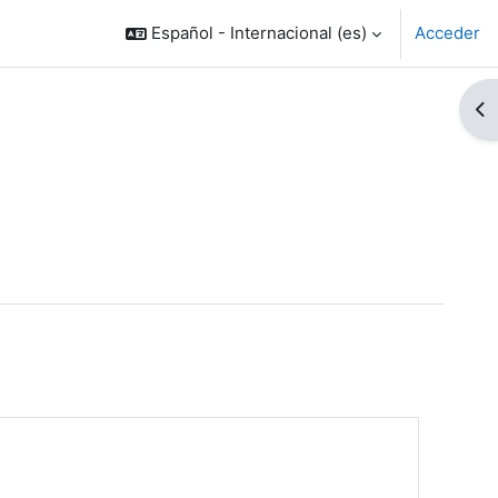
Español - Internacional ‎(es)‎
Acceder
Ab