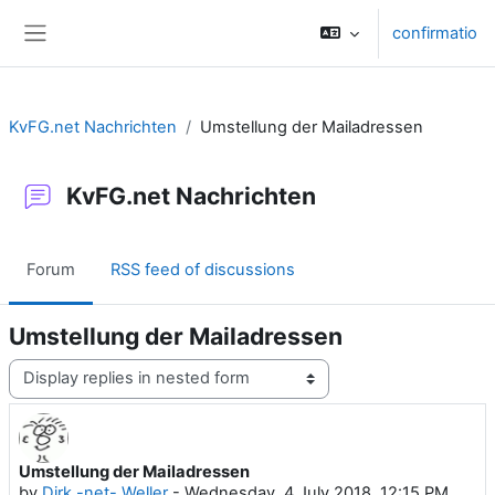
Skip to main content
confirmatio
Side panel
KvFG.net Nachrichten
Umstellung der Mailadressen
KvFG.net Nachrichten
Forum
RSS feed of discussions
Umstellung der Mailadressen
Display mode
Umstellung der Mailadressen
Number of replies: 0
by
Dirk -net- Weller
-
Wednesday, 4 July 2018, 12:15 PM