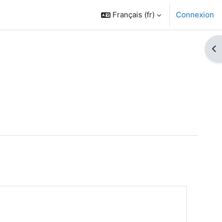
Français ‎(fr)‎
Connexion
Ouv