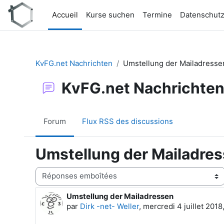
Passer au contenu principal
Accueil
Kurse suchen
Termine
Datenschut
KvFG.net Nachrichten
Umstellung der Mailadresse
KvFG.net Nachrichte
Forum
Flux RSS des discussions
Umstellung der Mailadre
Type d’affichage
Umstellung der Mailadressen
Nombre de réponses : 0
par
Dirk -net- Weller
,
mercredi 4 juillet 2018