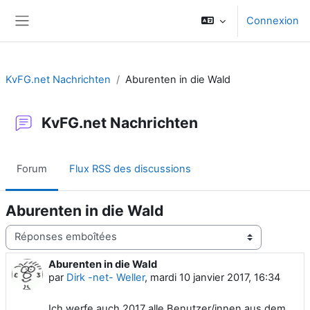
Passer au contenu principal
Connexion
Panneau latéral
KvFG.net Nachrichten
Aburenten in die Wald
KvFG.net Nachrichten
Forum
Flux RSS des discussions
Aburenten in die Wald
Type d’affichage
Aburenten in die Wald
Nombre de réponses : 0
par
Dirk -net- Weller
,
mardi 10 janvier 2017, 16:34
Ich werfe auch 2017 alle Benutzer/innen aus dem