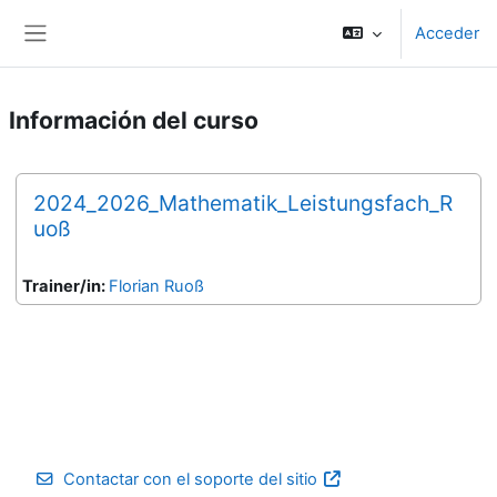
Salta al contenido principal
Acceder
Panel lateral
Información del curso
2024_2026_Mathematik_Leistungsfach_R
uoß
Trainer/in:
Florian Ruoß
Contactar con el soporte del sitio