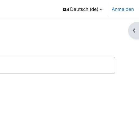
Deutsch ‎(de)‎
Anmelden
Bl