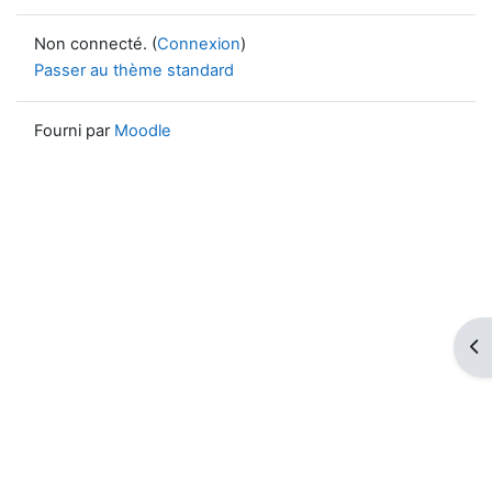
Non connecté. (
Connexion
)
Passer au thème standard
Fourni par
Moodle
Ouv