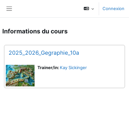
Passer au contenu principal
Connexion
Panneau latéral
Informations du cours
2025_2026_Gegraphie_10a
Trainer/in:
Kay Sickinger