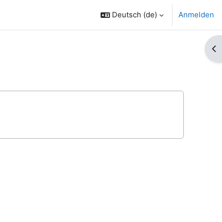
Deutsch ‎(de)‎
Anmelden
Bl