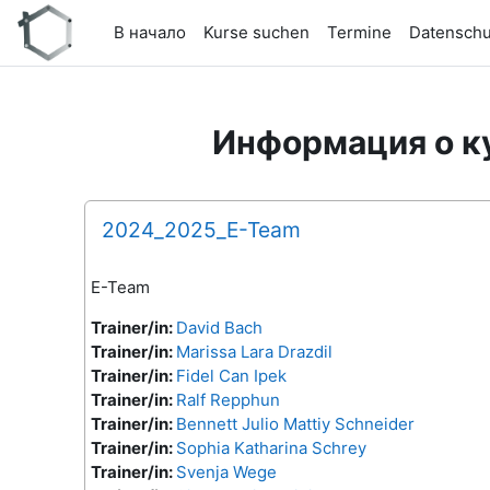
Перейти к основному содержанию
В начало
Kurse suchen
Termine
Datenschu
Информация о к
2024_2025_E-Team
E-Team
Trainer/in:
David Bach
Trainer/in:
Marissa Lara Drazdil
Trainer/in:
Fidel Can Ipek
Trainer/in:
Ralf Repphun
Trainer/in:
Bennett Julio Mattiy Schneider
Trainer/in:
Sophia Katharina Schrey
Trainer/in:
Svenja Wege