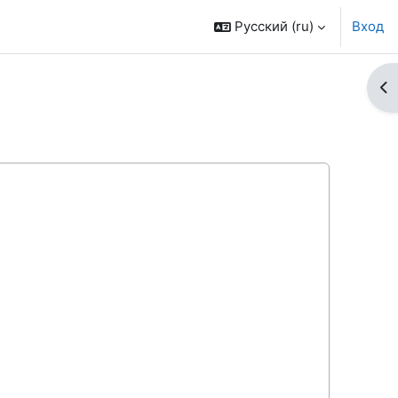
Русский ‎(ru)‎
Вход
От