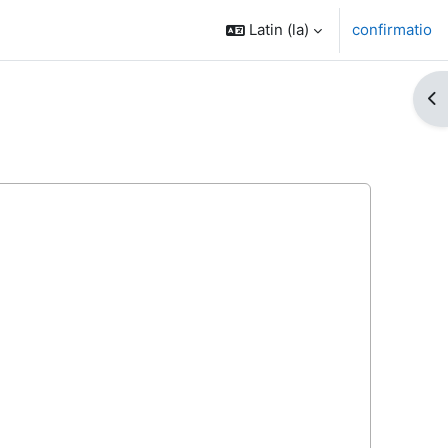
Latin ‎(la)‎
confirmatio
Op