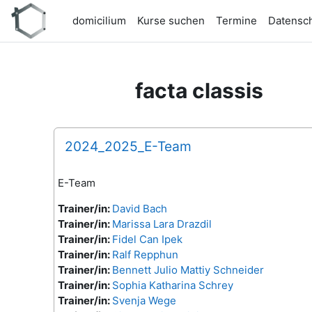
Skip to main content
domicilium
Kurse suchen
Termine
Datensc
facta classis
2024_2025_E-Team
E-Team
Trainer/in:
David Bach
Trainer/in:
Marissa Lara Drazdil
Trainer/in:
Fidel Can Ipek
Trainer/in:
Ralf Repphun
Trainer/in:
Bennett Julio Mattiy Schneider
Trainer/in:
Sophia Katharina Schrey
Trainer/in:
Svenja Wege