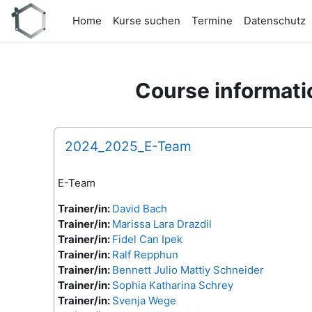
Skip to main content
Home
Kurse suchen
Termine
Datenschutz
Course informati
2024_2025_E-Team
E-Team
Trainer/in:
David Bach
Trainer/in:
Marissa Lara Drazdil
Trainer/in:
Fidel Can Ipek
Trainer/in:
Ralf Repphun
Trainer/in:
Bennett Julio Mattiy Schneider
Trainer/in:
Sophia Katharina Schrey
Trainer/in:
Svenja Wege