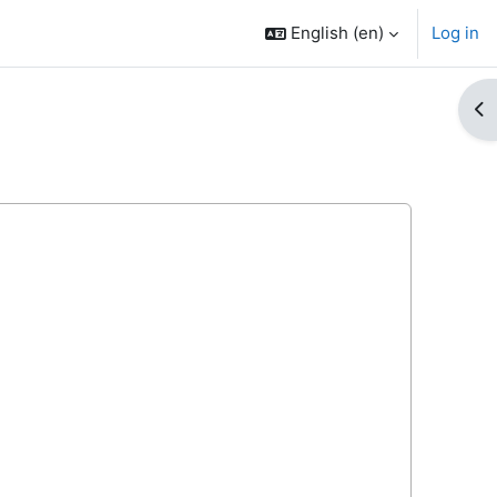
English ‎(en)‎
Log in
Op