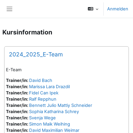
Zum Hauptinhalt
Anmelden
Website-Übersicht
Kursinformation
2024_2025_E-Team
E-Team
Trainer/in:
David Bach
Trainer/in:
Marissa Lara Drazdil
Trainer/in:
Fidel Can Ipek
Trainer/in:
Ralf Repphun
Trainer/in:
Bennett Julio Mattiy Schneider
Trainer/in:
Sophia Katharina Schrey
Trainer/in:
Svenja Wege
Trainer/in:
Simon Maik Weihing
Trainer/in:
David Maximilian Weimar