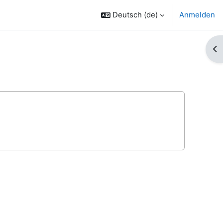
Deutsch ‎(de)‎
Anmelden
Bl