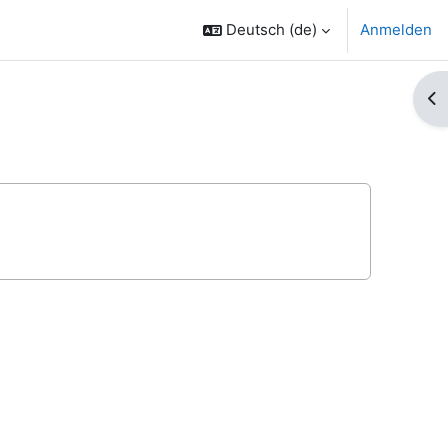
Deutsch ‎(de)‎
Anmelden
Bl