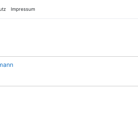
utz
Impressum
lmann