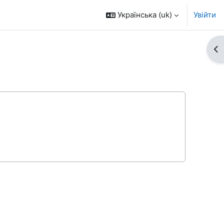
Українська ‎(uk)‎
Увійти
Ві