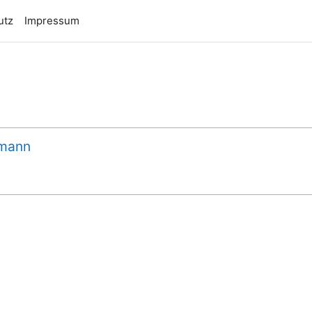
utz
Impressum
dmann