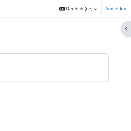
Deutsch ‎(de)‎
Anmelden
Bl